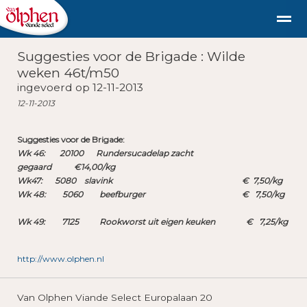
Suggesties voor de Brigade : Wilde
Geschiedenis
duurzaam diervriendelijk vlees uit de st
weken 46t/m50
ingevoerd op 12-11-2013
12-11-2013
Shop
Nieuws
Bellen
E-mail
Fac
Suggesties voor de Brigade:
Wk 46: 20100 Rundersucadelap zacht
gegaard €14,00/kg
Wk47: 5080 slavink € 7,50/kg
Wk 48: 5060 beefburger € 7,50/kg
Wk 49: 7125 Rookworst uit eigen keuken € 7,25/kg
http://www.olphen.nl
Van Olphen Viande Select Europalaan 20