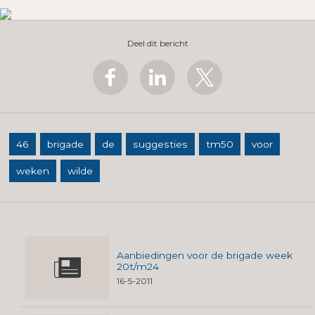
Deel dit bericht
46
brigade
de
suggesties
tm50
voor
weken
wilde
Aanbiedingen voor de brigade week
20t/m24
16-5-2011