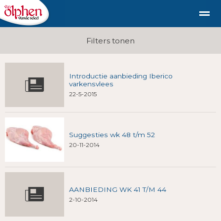
Geschiedenis
duurzaam diervriendelijk vlees uit de st
Filters tonen
Introductie aanbieding Iberico
Shop
Nieuws
Bellen
E-mail
Fac
varkensvlees
22-5-2015
Suggesties wk 48 t/m 52
20-11-2014
AANBIEDING WK 41 T/M 44
2-10-2014