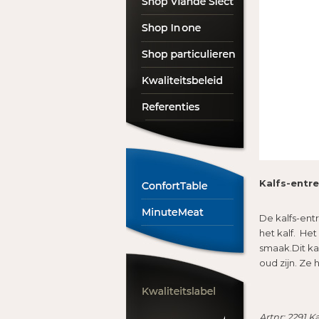
Kalfs-entr
De kalfs-ent
het kalf. He
smaak.Dit ka
oud zijn. Ze
Artnr: 2291 