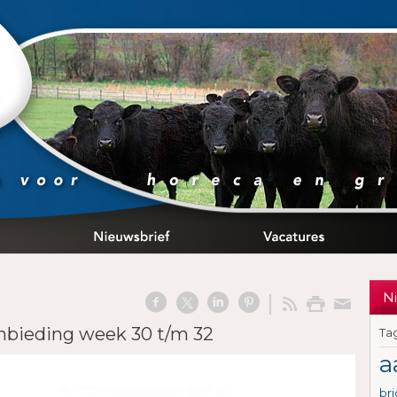
N
bieding week 30 t/m 32
Ta
a
br