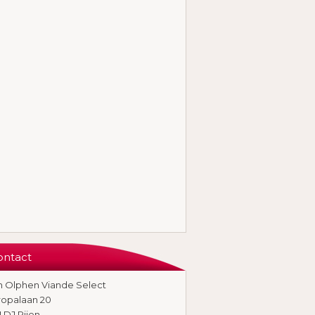
ontact
n Olphen Viande Select
ropalaan 20
1 DJ Rijen