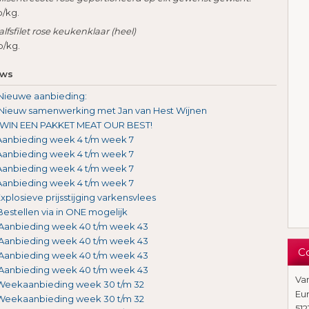
p/kg.
alfsfilet rose keukenklaar (heel)
 p/kg.
uws
Nieuwe aanbieding:
Nieuw samenwerking met Jan van Hest Wijnen
WIN EEN PAKKET MEAT OUR BEST!
Aanbieding week 4 t/m week 7
Aanbieding week 4 t/m week 7
Aanbieding week 4 t/m week 7
Aanbieding week 4 t/m week 7
xplosieve prijsstijging varkensvlees
Bestellen via in ONE mogelijk
Aanbieding week 40 t/m week 43
Aanbieding week 40 t/m week 43
C
Aanbieding week 40 t/m week 43
Aanbieding week 40 t/m week 43
Va
Weekaanbieding week 30 t/m 32
Eu
Weekaanbieding week 30 t/m 32
512