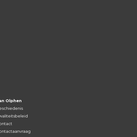
an Olphen
eschiedenis
aliteitsbeleid
ontact
ontactaanvraag