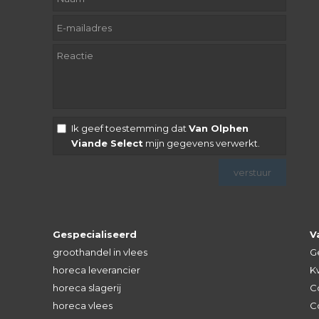
Ik geef toestemming dat
Van Olphen
Viande Select
mijn gegevens verwerkt.
Gespecialiseerd
V
groothandel in vlees
G
horeca leverancier
Kw
horeca slagerij
C
horeca vlees
C