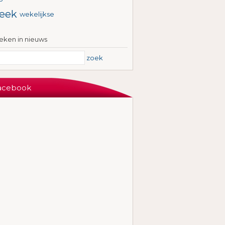
eek
wekelijkse
eken in nieuws
zoek
acebook