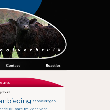
ieuws
gcloud
anbieding
aanbiedingen
de
igade
onze
tm
vlees
voor