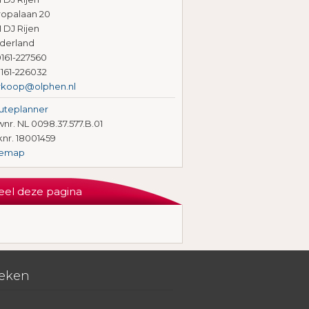
ropalaan 20
1 DJ Rijen
derland
161-227560
161-226032
rkoop@olphen.nl
uteplanner
nr. NL 0098.37.577.B.01
knr. 18001459
temap
eel deze pagina
eken