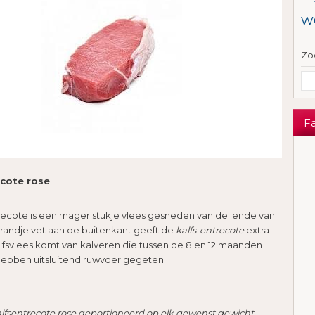
w
Zo
F
ecote rose
recote is een mager stukje vlees gesneden van de lende van
t randje vet aan de buitenkant geeft de
kalfs-entrecote
extra
lfsvlees komt van kalveren die tussen de 8 en 12 maanden
 hebben uitsluitend ruwvoer gegeten.
Kalfsentrecote rose geportioneerd op elk gewenst gewicht.