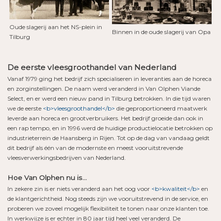
Oude slagerij aan het NS-plein in
Binnen in de oude slagerij van Opa
Tilburg
De eerste vleesgroothandel van Nederland
Vanaf 1979 ging het bedrijf zich specialiseren in leveranties aan de horeca
en zorginstellingen. De naam werd veranderd in Van Olphen Viande
Select, en er werd een nieuw pand in Tilburg betrokken. In die tijd waren
we de eerste
<b>vleesgroothandel</b>
die geproportioneerd maatwerk
leverde aan horeca en grootverbruikers. Het bedrijf groeide dan ook in
een rap tempo, en in 1996 werd de huidige productielocatie betrokken op
industrieterrein de Haansberg in Rijen. Tot op de dag van vandaag geldt
dit bedrijf als één van de modernste en meest vooruitstrevende
vleesverwerkingsbedrijven van Nederland.
Hoe Van Olphen nu is…
In zekere zin is er niets veranderd aan het oog voor
<b>kwaliteit</b>
en
de klantgerichtheid. Nog steeds zijn we vooruitstrevend in de service, en
proberen we zoveel mogelijk flexibiliteit te tonen naar onze klanten toe.
In werkwijze is er echter in 80 jaar tijd heel veel veranderd. De