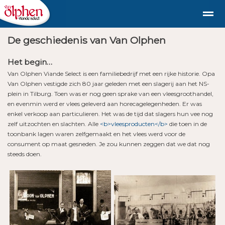
De geschiedenis van Van Olphen
Geschiedenis
duurzaam diervriendelijk vlees uit de st
Het begin…
Van Olphen Viande Select is een familiebedrijf met een rijke historie. Opa
Shop
Nieuws
Bellen
E-mail
Fac
Van Olphen vestigde zich 80 jaar geleden met een slagerij aan het NS-
plein in Tilburg. Toen was er nog geen sprake van een vleesgroothandel,
en evenmin werd er vlees geleverd aan horecagelegenheden. Er was
enkel verkoop aan particulieren. Het was de tijd dat slagers hun vee nog
zelf uitzochten en slachten. Alle
<b>vleesproducten</b>
die toen in de
toonbank lagen waren zelfgemaakt en het vlees werd voor de
consument op maat gesneden. Je zou kunnen zeggen dat we dat nog
steeds doen.