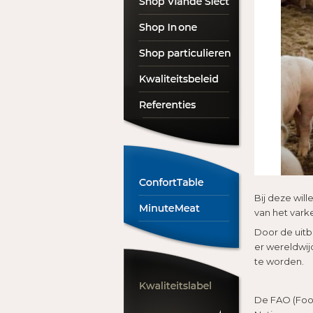
Bij deze will
van het vark
Door de uitb
er wereldwij
te worden.
De FAO (Food