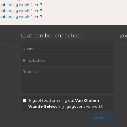
anbieding week 4 t/m 7
anbieding week 4 t/m 7
anbieding week 4 t/m 7
Laat een bericht achter
Zo
Ik geef toestemming dat
Van Olphen
Viande Select
mijn gegevens verwerkt.