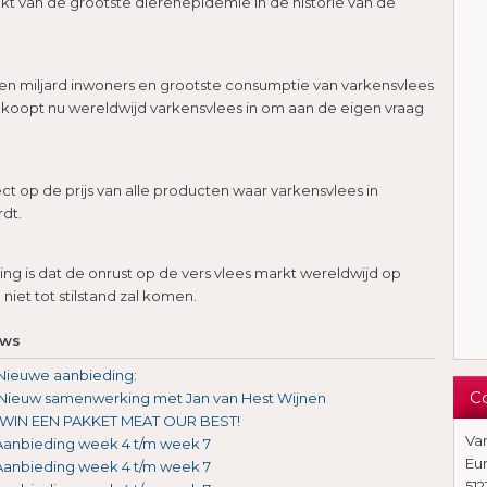
ekt van de grootste dierenepidemie in de historie van de
en miljard inwoners en grootste consumptie van varkensvlees
 koopt nu wereldwijd varkensvlees in om aan de eigen vraag
ect op de prijs van alle producten waar varkensvlees in
dt.
ng is dat de onrust op de vers vlees markt wereldwijd op
 niet tot stilstand zal komen.
uws
Nieuwe aanbieding:
C
Nieuw samenwerking met Jan van Hest Wijnen
WIN EEN PAKKET MEAT OUR BEST!
Va
Aanbieding week 4 t/m week 7
Eu
Aanbieding week 4 t/m week 7
512