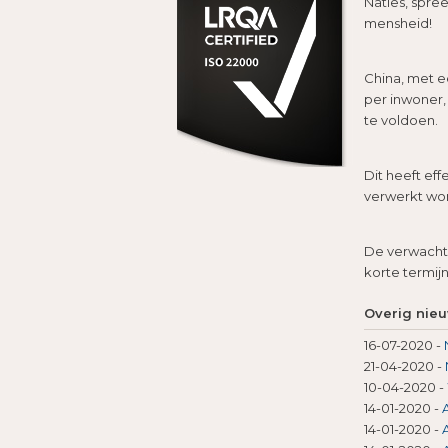
Naties, spre
mensheid!
China, met e
per inwoner,
te voldoen.
Dit heeft eff
verwerkt wor
De verwachti
korte termijn
Overig nie
16-07-2020
-
21-04-2020
-
10-04-2020
-
14-01-2020
-
14-01-2020
-