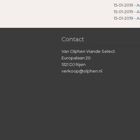
15-01-2019
-
A
15-01-2019
-
A
15-01-2019
-
A
Contact
Van Olphen Viande Select
Europalaan 20
5121 DJ Rijen
verkoop@olphen.nl