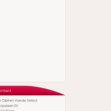
ontact
n Olphen Viande Select
ropalaan 20
1 DJ Rijen