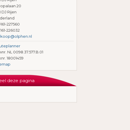
ropalaan 20
1 DJ Rijen
derland
161-227560
161-226032
rkoop@olphen.nl
uteplanner
nr. NL 0098.37.577.B.01
knr. 18001459
temap
eel deze pagina