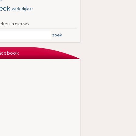
eek
wekelijkse
eken in nieuws
zoek
acebook