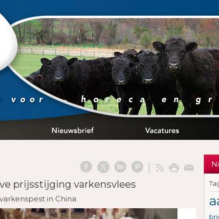
N
ve prijsstijging varkensvlees
Ta
a
 varkenspest in China
br