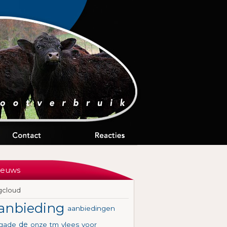
ieuws
gcloud
anbieding
aanbiedingen
de
igade
onze
tm
vlees
voor