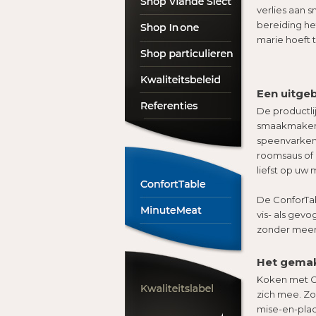
verlies aan 
bereiding he
marie hoeft t
Een uitgeb
De productlij
smaakmakende
speenvarkenk
roomsaus of
liefst op uw 
De ConforTab
vis- als gev
zonder meer
Het gemak
Koken met Co
zich mee. Zo
mise-en-pla