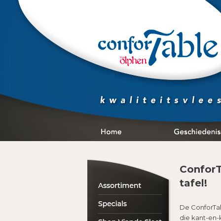
ConforT
tafel!
De ConforTab
die kant-en-