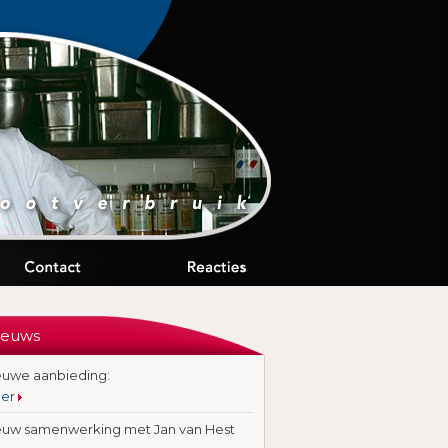
ieuws
euwe aanbieding:
er
euw samenwerking met Jan van Hest