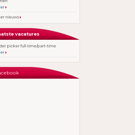
jnen
er
er nieuws
aatste vacatures
er picker full-time/part-time
er
acebook