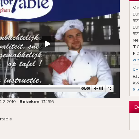
Va
Eu
512
Eu
512
Ne
T
0
F
0
ve
Ro
Btw
Kv
00:00
Si
4-2-2010
Bekeken:
134516
D
rtable