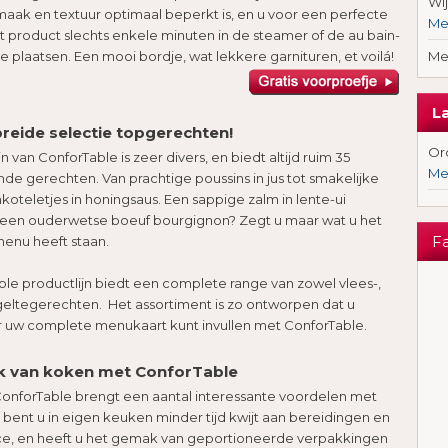
Wi
smaak en textuur optimaal beperkt is, en u voor een perfecte
Me
t product slechts enkele minuten in de steamer of de au bain-
e plaatsen. Een mooi bordje, wat lekkere garnituren, et voilá!
Me
L
reide selectie topgerechten!
Ord
n van ConforTable is zeer divers, en biedt altijd ruim 35
Me
 gerechten. Van prachtige poussins in jus tot smakelijke
oteletjes in honingsaus. Een sappige zalm in lente-ui
 een ouderwetse boeuf bourgignon? Zegt u maar wat u het
F
menu heeft staan.
le productlijn biedt een complete range van zowel vlees-,
ogeltegerechten. Het assortiment is zo ontworpen dat u
 uw complete menukaart kunt invullen met ConforTable.
 van koken met ConforTable
nforTable brengt een aantal interessante voordelen met
 bent u in eigen keuken minder tijd kwijt aan bereidingen en
ce, en heeft u het gemak van geportioneerde verpakkingen