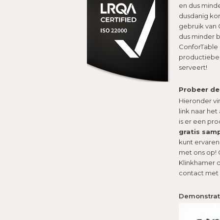
en dus minde
dusdanig kor
gebruik van
dus minder 
ConforTable 
productiebeh
serveert!
Probeer de
Hieronder vi
link naar het
is er een pr
gratis sam
kunt ervaren
met ons op! 
Klinkhamer 
contact met
Demonstrati