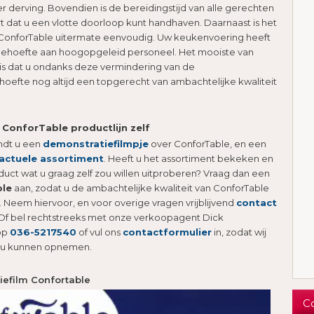
r derving. Bovendien is de bereidingstijd van alle gerechten
t dat u een vlotte doorloop kunt handhaven. Daarnaast is het
 ConforTable uitermate eenvoudig. Uw keukenvoering heeft
behoefte aan hoogopgeleid personeel. Het mooiste van
is dat u ondanks deze vermindering van de
oefte nog altijd een topgerecht van ambachtelijke kwaliteit
 ConforTable productlijn zelf
ndt u een
demonstratiefilmpje
over ConforTable, en een
actuele assortiment
. Heeft u het assortiment bekeken en
oduct wat u graag zelf zou willen uitproberen? Vraag dan een
ple
aan, zodat u de ambachtelijke kwaliteit van ConforTable
. Neem hiervoor, en voor overige vragen vrijblijvend
contact
Of bel rechtstreeks met onze verkoopagent Dick
op
036-5217540
of vul ons
contactformulier
in, zodat wij
 u kunnen opnemen.
efilm Confortable
C