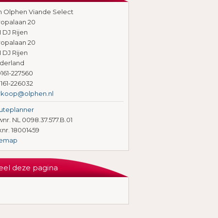
n Olphen Viande Select
ropalaan 20
1 DJ Rijen
ropalaan 20
1 DJ Rijen
derland
161-227560
161-226032
rkoop@olphen.nl
uteplanner
nr. NL 0098.37.577.B.01
knr. 18001459
temap
eel deze pagina