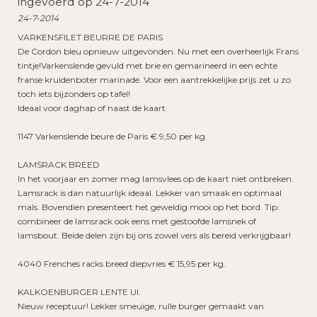
ingevoerd op 24-7-2014
24-7-2014
VARKENSFILET BEURRE DE PARIS
De Cordon bleu opnieuw uitgevonden. Nu met een overheerlijk Frans
tintje!Varkenslende gevuld met brie en gemarineerd in een echte
franse kruidenboter marinade. Voor een aantrekkelijke prijs zet u zo
toch iets bijzonders op tafel!
Ideaal voor daghap of naast de kaart.
1147 Varkenslende beure de Paris € 9,50 per kg.
LAMSRACK BREED
In het voorjaar en zomer mag lamsvlees op de kaart niet ontbreken.
Lamsrack is dan natuurlijk ideaal. Lekker van smaak en optimaal
mals. Bovendien presenteert het geweldig mooi op het bord. Tip:
combineer de lamsrack ook eens met gestoofde lamsnek of
lamsbout. Beide delen zijn bij ons zowel vers als bereid verkrijgbaar!
4040 Frenches racks breed diepvries € 15,95 per kg.
KALKOENBURGER LENTE UI.
Nieuw receptuur! Lekker smeuïge, rulle burger gemaakt van