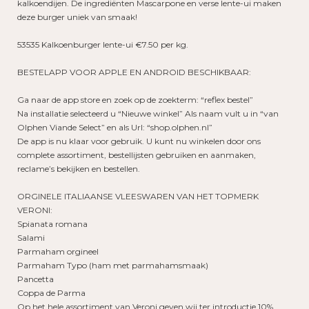
kalkoendijen. De ingrediënten Mascarpone en verse lente-ui maken
deze burger uniek van smaak!
53535 Kalkoenburger lente-ui €7.50 per kg.
BESTELAPP VOOR APPLE EN ANDROID BESCHIKBAAR:
Ga naar de app store en zoek op de zoekterm: “reflex bestel”
Na installatie selecteerd u “Nieuwe winkel” Als naam vult u in “van
Olphen Viande Select” en als Url: “shop.olphen.nl”
De app is nu klaar voor gebruik. U kunt nu winkelen door ons
complete assortiment, bestellijsten gebruiken en aanmaken,
reclame’s bekijken en bestellen.
ORGINELE ITALIAANSE VLEESWAREN VAN HET TOPMERK
VERONI:
Spianata romana
Salami
Parmaham orgineel
Parmaham Typo (ham met parmahamsmaak)
Pancetta
Coppa de Parma
Op het hele assortiment van Veroni geven wij ter introductie 10%