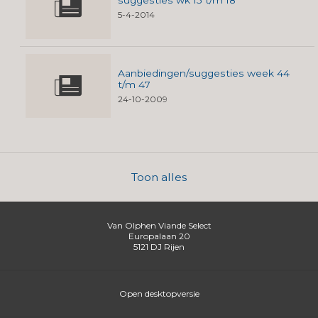
suggesties wk 15 t/m 18
5-4-2014
Aanbiedingen/suggesties week 44
t/m 47
24-10-2009
Toon alles
Van Olphen Viande Select
Europalaan 20
5121 DJ
Rijen
Open desktopversie