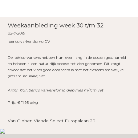
Weekaanbieding week 30 t/m 32
22-7-2019
Iberico varkenslomo DV
De Ibérico-varkens hebben hun leven lang in de bossen gescharreld
en hebben alleen natuurlijk voedsel tot zich genomen. Dit zorgt
ervoor dat het vlees goed dooraderd is met het extreem smakelijke
(intramusculaire) vet.
Artnr. 1751 Iberico varkenslomo diepvries m/1cm vet
Prijs: € 11,95 p/kg
Van Olphen Viande Select Europalaan 20