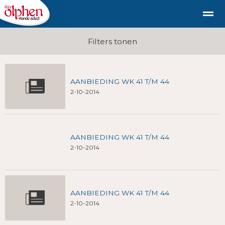
Geschiedenis
duurzaam diervriendelijk vlees uit de st
Filters tonen
Shop
Nieuws
Bellen
E-mail
Fac
AANBIEDING WK 41 T/M 44
2-10-2014
AANBIEDING WK 41 T/M 44
2-10-2014
AANBIEDING WK 41 T/M 44
2-10-2014