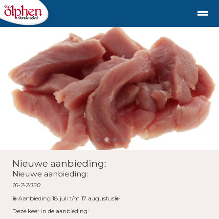
Geschiedenis
duurzaam diervriendelijk vlees uit de st
Shop
Nieuws
Bellen
E-mail
Fac
●
●
●
●
Nieuwe aanbieding:
Nieuwe aanbieding:
16-7-2020
💫Aanbieding 18 juli t/m 17 augustus💫
Deze keer in de aanbieding: