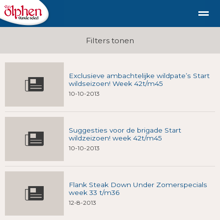
Geschiedenis
duurzaam diervriendelijk vlees uit de st
Filters tonen
Exclusieve ambachtelijke wildpate’s Start
Shop
Nieuws
Bellen
E-mail
Fac
wildseizoen! Week 42t/m45
10-10-2013
Suggesties voor de brigade Start
wildzeizoen! week 42t/m45
10-10-2013
Flank Steak Down Under Zomerspecials
week 33 t/m36
12-8-2013