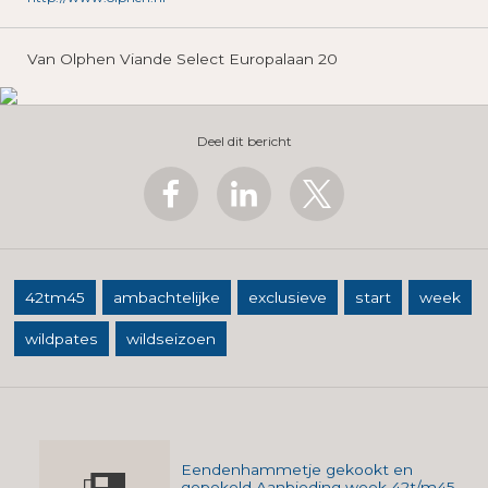
Van Olphen Viande Select Europalaan 20
Deel dit bericht
42tm45
ambachtelijke
exclusieve
start
week
wildpates
wildseizoen
Eendenhammetje gekookt en
gepekeld Aanbieding week 42t/m45