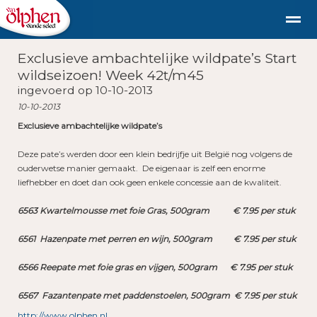
Exclusieve ambachtelijke wildpate’s Start
Geschiedenis
duurzaam diervriendelijk vlees uit de st
wildseizoen! Week 42t/m45
ingevoerd op 10-10-2013
10-10-2013
Shop
Nieuws
Bellen
E-mail
Fac
Exclusieve ambachtelijke wildpate’s
Deze pate’s werden door een klein bedrijfje uit België nog volgens de
ouderwetse manier gemaakt. De eigenaar is zelf een enorme
liefhebber en doet dan ook geen enkele concessie aan de kwaliteit.
6563 Kwartelmousse met foie Gras, 500gram € 7.95 per stuk
6561 Hazenpate met perren en wijn, 500gram € 7.95 per stuk
6566 Reepate met foie gras en vijgen, 500gram € 7.95 per stuk
6567 Fazantenpate met paddenstoelen, 500gram € 7.95 per stuk
http://www.olphen.nl