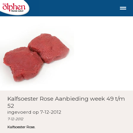
Geschiedenis
duurzaam diervriendelijk vlees uit de st
Shop
Nieuws
Bellen
E-mail
Fac
Kalfsoester Rose Aanbieding week 49 t/m
52
ingevoerd op 7-12-2012
7-12-2012
Kalfsoester Rose.