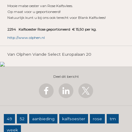
Mooie malse oester van Rose Kalfsvlees.
Op maat voor u geportioneerd!
Natuurlijk kunt u bij ons ook terecht voor Blank Kalfsvlees!
2294 Kalfsoester Rose geportioneerd € 15,50 per kg.
http://www.olphen.nl
Van Olphen Viande Select Europalaan 20
Deel dit bericht
49
52
aanbieding
kalfsoester
rose
tm
week