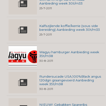
Aanbieding week 30t/m33
25-7-2011
Kalfszijlende koffie/kerrie (sous vide
bereiding) Aanbieding week 30t/m33
25-7-2011
Wagyu hamburger Aanbieding week
35t/m38
30-8-2011
Rundersucade USA,100%Black angus
120dgn graangevoerd Aanbieding
week 35t/m38
30-8-2011
NIEUW!: Gebakken Spareribs