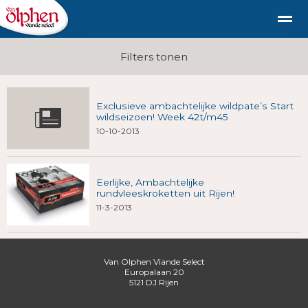
Geschiedenis
duurzaam diervriendelijk vlees uit de st
Filters tonen
Exclusieve ambachtelijke wildpate’s Start
Shop
Nieuws
Bellen
E-mail
Fac
wildseizoen! Week 42t/m45
10-10-2013
Eerlijke, Ambachtelijke
rundvleeskroketten uit Rijen!
11-3-2013
Van Olphen Viande Select
Europalaan 20
5121 DJ
Rijen