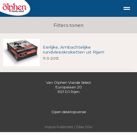
Geschiedenis
duurzaam diervriendelijk vlees uit de st
Filters tonen
Eerlijke, Ambachtelijke
Shop
Nieuws
Bellen
E-mail
Fac
rundvleeskroketten uit Rijen!
11-3-2013
Van Olphen Viande Select
Europalaan 20
5121 DJ
Rijen
Open desktopversie
Impuls Publiciteit |
Ziber DS4