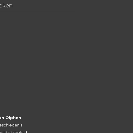
eken
an Olphen
eschiedenis
aliteitsbeleid