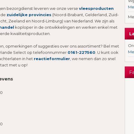
Wi
Me
gen bezorgdienst leveren we onze verse
vleesproducten
 de
zuidelijke provincies
(Noord-Brabant, Gelderland, Zuid-
Me
echt, Zeeland en Noord-Limburg) van Nederland. We zijn als
handel
koploper in de ontwikkelingen en werken enkel met
L
de kwaliteitsproducten.
Ord
en, opmerkingen of suggesties over ons assortiment? Bel met
Me
Viande Select op telefoonnummer
0161-227560
. U kunt ook
achterlaten in het
reactieformulier
, we nemen dan zo snel
tact met u op!
F
evens
20
20