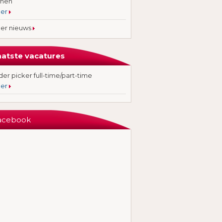
jnen
er
er nieuws
aatste vacatures
er picker full-time/part-time
er
acebook