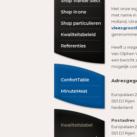
Met onze ei
met name in
Holland, Utr
vleesgroot
gerenommeer
Heeft u vrag
Van Olphen 
een bericht 
mogelijk con
Adresgeg
Europalaan 
5121 DJ Rijen
Nederland
Postadres
Europalaan 
5121 DJ Rijen