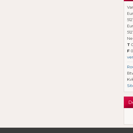
Va
Eu
512
Eu
512
Ne
T
0
F
0
ve
Ro
Btw
Kv
Si
D