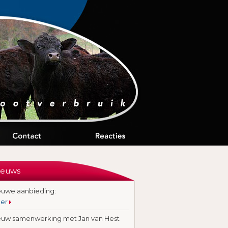
ieuws
euwe aanbieding:
er
euw samenwerking met Jan van Hest