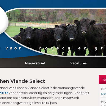
N
hen Viande Select
andel Van Olphen Viande Select is de toonaangevende
Ni
ncier
voor horeca, catering en zorginstellingen. Sinds 1979
Me
kend om onze vers vleesleveranties, onze maatwerk
Ni
 onze hoogwaardige kwaliteitslijnen.