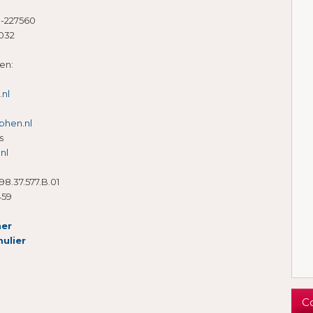
1-227560
6032
en:
nl
phen.nl
s
nl
98.37.577.B.01
459
ner
ulier
C