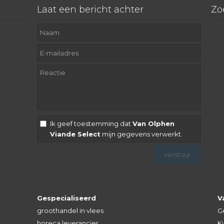
Laat een bericht achter
Zo
Ik geef toestemming dat
Van Olphen
Viande Select
mijn gegevens verwerkt.
Gespecialiseerd
V
groothandel in vlees
G
horeca leverancier
Kw