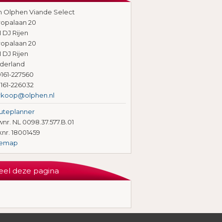
n Olphen Viande Select
ropalaan 20
1 DJ Rijen
ropalaan 20
1 DJ Rijen
derland
161-227560
161-226032
rkoop@olphen.nl
uteplanner
nr. NL 0098.37.577.B.01
knr. 18001459
temap
eel deze pagina