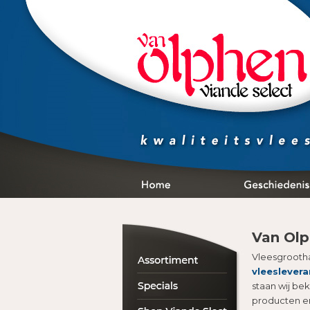
Van Olp
Vleesgrooth
vleeslevera
staan wij be
producten en