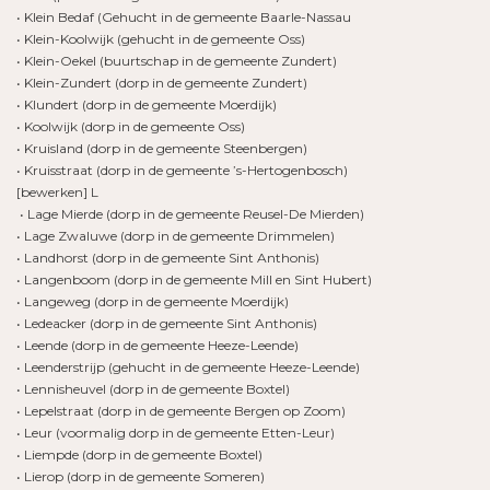
• Klein Bedaf (Gehucht in de gemeente Baarle-Nassau
• Klein-Koolwijk (gehucht in de gemeente Oss)
• Klein-Oekel (buurtschap in de gemeente Zundert)
• Klein-Zundert (dorp in de gemeente Zundert)
• Klundert (dorp in de gemeente Moerdijk)
• Koolwijk (dorp in de gemeente Oss)
• Kruisland (dorp in de gemeente Steenbergen)
• Kruisstraat (dorp in de gemeente ’s-Hertogenbosch)
[bewerken] L
• Lage Mierde (dorp in de gemeente Reusel-De Mierden)
• Lage Zwaluwe (dorp in de gemeente Drimmelen)
• Landhorst (dorp in de gemeente Sint Anthonis)
• Langenboom (dorp in de gemeente Mill en Sint Hubert)
• Langeweg (dorp in de gemeente Moerdijk)
• Ledeacker (dorp in de gemeente Sint Anthonis)
• Leende (dorp in de gemeente Heeze-Leende)
• Leenderstrijp (gehucht in de gemeente Heeze-Leende)
• Lennisheuvel (dorp in de gemeente Boxtel)
• Lepelstraat (dorp in de gemeente Bergen op Zoom)
• Leur (voormalig dorp in de gemeente Etten-Leur)
• Liempde (dorp in de gemeente Boxtel)
• Lierop (dorp in de gemeente Someren)