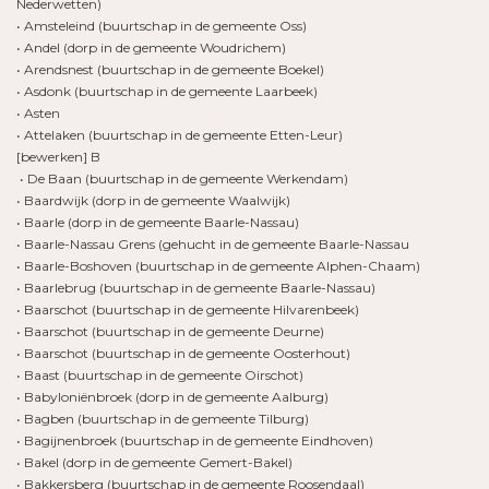
Nederwetten)
• Amsteleind (buurtschap in de gemeente Oss)
• Andel (dorp in de gemeente Woudrichem)
• Arendsnest (buurtschap in de gemeente Boekel)
• Asdonk (buurtschap in de gemeente Laarbeek)
• Asten
• Attelaken (buurtschap in de gemeente Etten-Leur)
[bewerken] B
• De Baan (buurtschap in de gemeente Werkendam)
• Baardwijk (dorp in de gemeente Waalwijk)
• Baarle (dorp in de gemeente Baarle-Nassau)
• Baarle-Nassau Grens (gehucht in de gemeente Baarle-Nassau
• Baarle-Boshoven (buurtschap in de gemeente Alphen-Chaam)
• Baarlebrug (buurtschap in de gemeente Baarle-Nassau)
• Baarschot (buurtschap in de gemeente Hilvarenbeek)
• Baarschot (buurtschap in de gemeente Deurne)
• Baarschot (buurtschap in de gemeente Oosterhout)
• Baast (buurtschap in de gemeente Oirschot)
• Babyloniënbroek (dorp in de gemeente Aalburg)
• Bagben (buurtschap in de gemeente Tilburg)
• Bagijnenbroek (buurtschap in de gemeente Eindhoven)
• Bakel (dorp in de gemeente Gemert-Bakel)
• Bakkersberg (buurtschap in de gemeente Roosendaal)