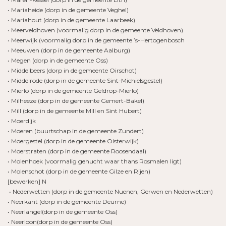
• Mariaheide (dorp in de gemeente Veghel)
• Mariahout (dorp in de gemeente Laarbeek)
• Meerveldhoven (voormalig dorp in de gemeente Veldhoven)
• Meerwijk (voormalig dorp in de gemeente ’s-Hertogenbosch
• Meeuwen (dorp in de gemeente Aalburg)
• Megen (dorp in de gemeente Oss)
• Middelbeers (dorp in de gemeente Oirschot)
• Middelrode (dorp in de gemeente Sint-Michielsgestel)
• Mierlo (dorp in de gemeente Geldrop-Mierlo)
• Milheeze (dorp in de gemeente Gemert-Bakel)
• Mill (dorp in de gemeente Mill en Sint Hubert)
• Moerdijk
• Moeren (buurtschap in de gemeente Zundert)
• Moergestel (dorp in de gemeente Oisterwijk)
• Moerstraten (dorp in de gemeente Roosendaal)
• Molenhoek (voormalig gehucht waar thans Rosmalen ligt)
• Molenschot (dorp in de gemeente Gilze en Rijen)
[bewerken] N
• Nederwetten (dorp in de gemeente Nuenen, Gerwen en Nederwetten)
• Neerkant (dorp in de gemeente Deurne)
• Neerlangel(dorp in de gemeente Oss)
• Neerloon(dorp in de gemeente Oss)