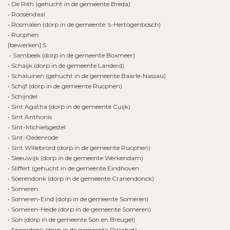
• De Rith (gehucht in de gemeente Breda)
• Roosendaal
• Rosmalen (dorp in de gemeente ’s-Hertogenbosch)
• Rucphen
[bewerken] S
• Sambeek (dorp in de gemeente Boxmeer)
• Schaijk (dorp in de gemeente Landerd)
• Schaluinen (gehucht in de gemeente Baarle-Nassau)
• Schijf (dorp in de gemeente Rucphen)
• Schijndel
• Sint Agatha (dorp in de gemeente Cuijk)
• Sint Anthonis
• Sint-Michielsgestel
• Sint-Oedenrode
• Sint Willebrord (dorp in de gemeente Rucphen)
• Sleeuwijk (dorp in de gemeente Werkendam)
• Sliffert (gehucht in de gemeente Eindhoven
• Soerendonk (dorp in de gemeente Cranendonck)
• Someren
• Someren-Eind (dorp in de gemeente Someren)
• Someren-Heide (dorp in de gemeente Someren)
• Son (dorp in de gemeente Son en Breugel)
• Spoordonk (dorp in de gemeente Oirschot)