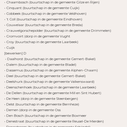
• Chaambosch (buurtschap in de gemeente Gilze en Rijen)
• Cinquant (buurtschap in de gemeente Cuijk)
• Cobbeek (buurtschap in de gemeente Veldhoven)
• ’t Coll (buurtschap in de gemeente Eindhoven)
• Couwelaar (buurtschap in de gemeente Breda)
• Crauwelgorschepolder (buurtschap in de gemeente Drimmelen)
• Cromvoirt (dorp in de gemeente Vught
• Croy (buurtschap in de gemeente Laarbeek)
• Cuijk
[bewerken] D
• Daalhorst (buurtschap in de gemeente Gemert-Bakel)
• Dalem (buurtschap in de gemeente Bladel)
• Dassemus (buurtschap in de gemeente Alphen-Chaam)
• Deel (buurtschap in de gemeente Gemert-Bakel)
• Deelshurk (buurtschap in de gemeente Valkenswaard)
• Deenschenhoek (buurtschap in de gemeente Laarbeek)
• De Dellen (buurtschap in de gemeente Mill en Sint Hubert)
• De Heen (dorp in de gemeente Steenbergen)
• Delst (buurtschap in de gemeente Bernheze)
• Demen (dorp in de gemeente Oss
• Den Bosch (buurtschap in de gemeente Boxmeer
• Denestraat (buurtschap in de gemeente Reusel-De Mierden)
• Denneboom (buurtschap in de gemeente Schijndel)