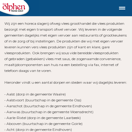
Wij zijn een horeca slagerij ofweg vlees groothandel die vlees produkten
Geschiedenis
duurzaam diervriendelijk vlees uit de st
bezorgt met eigen transport ofwel vervoer. Wij leveren in de volgende
gemeenten dagelijks met eigen vervoer aan restaurants of grootkeukens
of in de zorg of bij instellingen. De produkten die wij met eigen vervoer
leveren kunnen vers vlees produkten zijn of kant en klare, gare
Shop
Nieuws
Bellen
E-mail
Fac
vleesprodukten. Ook brengen wij sous vide bereidde vleesprodukten
of gebraden (gebakken) vlees met saus, de zogenaamde convenience,
maaltijdcomponenten aan huis na een bestelling via fax, internet of
telefoon daags van te voren.
Hieronder vindt u een aantal dorpen en steden waar wij dagelijks leveren:
• Aalst (dorp in de gemeente Waalre)
• Aalstvoort (buurtschap in de gemeente Oss)
• Aanschot (buurtschap in de gemeente Eindhoven)
• Aanwas (buurtschap in de gemeente Woensdrecht)
• Aarle-Rixtel (dorp in de gemeente Laarbeek)
• Abcoven (buurtschap in de gemeente Goirle)
• Acht (dorp in de gemeente Eindhoven)