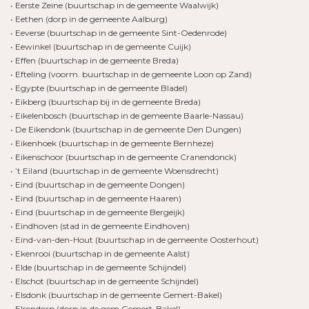
• Eerste Zeine (buurtschap in de gemeente Waalwijk)
• Eethen (dorp in de gemeente Aalburg)
• Eeverse (buurtschap in de gemeente Sint-Oedenrode)
• Eewinkel (buurtschap in de gemeente Cuijk)
• Effen (buurtschap in de gemeente Breda)
• Efteling (voorm. buurtschap in de gemeente Loon op Zand)
• Egypte (buurtschap in de gemeente Bladel)
• Eikberg (buurtschap bij in de gemeente Breda)
• Eikelenbosch (buurtschap in de gemeente Baarle-Nassau)
• De Eikendonk (buurtschap in de gemeente Den Dungen)
• Eikenhoek (buurtschap in de gemeente Bernheze)
• Eikenschoor (buurtschap in de gemeente Cranendonck)
• ’t Eiland (buurtschap in de gemeente Woensdrecht)
• Eind (buurtschap in de gemeente Dongen)
• Eind (buurtschap in de gemeente Haaren)
• Eind (buurtschap in de gemeente Bergeijk)
• Eindhoven (stad in de gemeente Eindhoven)
• Eind-van-den-Hout (buurtschap in de gemeente Oosterhout)
• Ekenrooi (buurtschap in de gemeente Aalst)
• Elde (buurtschap in de gemeente Schijndel)
• Elschot (buurtschap in de gemeente Schijndel)
• Elsdonk (buurtschap in de gemeente Gemert-Bakel)
• Elsendorp (dorp in de gem Gemert-Bakel)