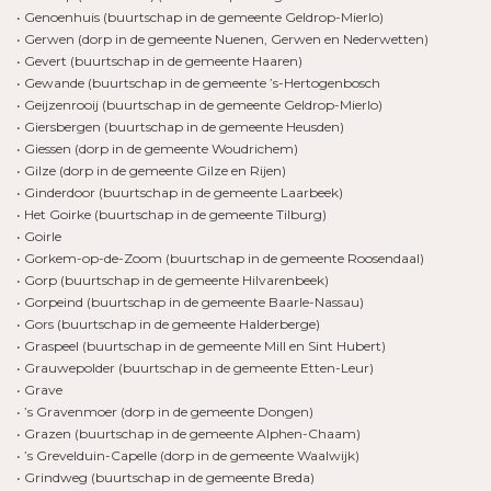
• Genoenhuis (buurtschap in de gemeente Geldrop-Mierlo)
• Gerwen (dorp in de gemeente Nuenen, Gerwen en Nederwetten)
• Gevert (buurtschap in de gemeente Haaren)
• Gewande (buurtschap in de gemeente ’s-Hertogenbosch
• Geijzenrooij (buurtschap in de gemeente Geldrop-Mierlo)
• Giersbergen (buurtschap in de gemeente Heusden)
• Giessen (dorp in de gemeente Woudrichem)
• Gilze (dorp in de gemeente Gilze en Rijen)
• Ginderdoor (buurtschap in de gemeente Laarbeek)
• Het Goirke (buurtschap in de gemeente Tilburg)
• Goirle
• Gorkem-op-de-Zoom (buurtschap in de gemeente Roosendaal)
• Gorp (buurtschap in de gemeente Hilvarenbeek)
• Gorpeind (buurtschap in de gemeente Baarle-Nassau)
• Gors (buurtschap in de gemeente Halderberge)
• Graspeel (buurtschap in de gemeente Mill en Sint Hubert)
• Grauwepolder (buurtschap in de gemeente Etten-Leur)
• Grave
• ’s Gravenmoer (dorp in de gemeente Dongen)
• Grazen (buurtschap in de gemeente Alphen-Chaam)
• ’s Grevelduin-Capelle (dorp in de gemeente Waalwijk)
• Grindweg (buurtschap in de gemeente Breda)