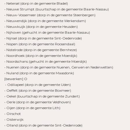
• Netersel (dorp in de gemeente Bladel)
• Nieuwe Strumpt (buurtschap in de gemeente Baarle-Nassau)
• Nieuw-Vossemeer (dorp in de gemeente Steenbergen)
• Nieuwendijk (dorp in de gemeente Werkendam)
• Nieuwkuijk (dorp in de gemeente Heusden)
• Nijhoven (gehucht in de gemeente Baarle-Nassau)
• Nijnsel (dorp in de gemeente Sint-Oedenrode)
• Nispen (dorp in de gemeente Roosendaal)
• Nistelrode (dorp in de gemeente Bernheze)
• Noordhoek (dorp in de gemeente Moerdijk)
• Noordschans (gehucht in de gemeente Moerdijk)
• Nuenen (dorp in de gemeente Nuenen, Gerwen en Nederwetten)
• Nuland (dorp in de gemeente Maasdonk)
[bewerken] O
• Odiliapeel (dorp in de gemeente Uden)
• Oeffelt (dorp in de gemeente Boxmeer)
• Oekel (buurtschap in de gemeente Zundert)
• Oerle (dorp in de gemeente Veldhoven)
• Oijen (dorp in de gemeente Lith)
• Oirschot
• Oisterwijk
• Olland (dorp in de gemeente Sint-Oedenrode)