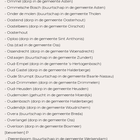
• Ommel (dorp in de gemeente Asten)
• Ommelsche Bosch (buurtschap in de gemeente Asten)
• Onder de molen (buurtschap in de gemeente Tholen
• Oosteind (dorp in de gemeente Oosterhout)
• Oostelbeers (dorp in de gemeente Oirschot)
• Oosterhout
• Oploo (dorp in de gemeente Sint Anthonis)
• Oss (stad in de gemeente Oss)
• Ossendrecht (dorp in de gemeente Woensdrecht)
• Ostaaijen (buurtschap in de gemeente Zundert)
• Oud-Empel (dorp in de gemeente ’s-Hertogenbosch)
• Oud Gastel (dorp in de gemeente Halderberge)
• Oude Strumpt (buurtschap in de gemeente Baarle-Nassau)
• Oud-Drimmelen (dorp in de gemeente Drimmelen)
• Oud-Heusden (dorp in de gemeente Heusden)
• Oudemolen (gehucht in de gemeente Moerdijk)
• Oudenbosch (dorp in de gemeente Halderberge)
• Oudendijk (dorp in de gemeente Woudrichem)
• Overa (buurtschap in de gemeente Breda)
• Overlangel (dorp in de gemeente Oss)
• Overloon (dorp in de gemeente Boxmeer)
[bewerken] P
• Peerenboom (buurtschap in de gemeente Werkendam)