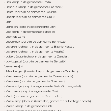
• Lies (dorp in de gemeente Breda
• Lieshout (dorp in de gemeente Laarbeek)
• Liessel (dorp in de gemeente Deurne)
• Linden (dorp in de gemeente Cuijk)
• Lith
• Lithoijen (dorp in de gemeente Lith)
• Loo (dorp in de gemeente Bergeijk)
• Loon op Zand
• Loosbroek (dorp in de gemeente Bernheze)
• Loveren (gehucht in de gemeente Baarle-Nassau)
• Loveren (gehucht in de gemeente Vught)
• Luitert (buurtschap in de gemeente Zundert)
• Luyksgestel (dorp in de gemeente Bergeijk)
[bewerken] M
• Maalbergen (buurtschap in de gemeente Zundert)
• Maarheeze (dorp in de gemeente Cranendonck)
• Maashees (dorp in de gemeente Boxmeer)
• Maaskantje (dorp in de gemeente Sint-Michielsgestel)
• Macharen (dorp in de gemeente Oss)
• Made (dorp in de gemeente Drimmelen)
• Maliskamp (dorp in Rosmalen, gemeente ’s-Hertogenbosch)
• Maren (dorp in de gemeente Lith
• Maren-Kessel (dorp in de gemeente Lith)