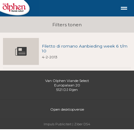
Geschiedenis
duurzaam diervriendelijk vlees uit de st
Filters tonen
Filetto di romano Aanbieding week 6 t/m
Shop
Nieuws
Bellen
E-mail
Fac
10
4-2-2013
Van Olphen Viande Select
Europalaan 20
5121 DJ
Rijen
Open desktopversie
Impuls Publiciteit |
Ziber DS4