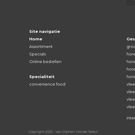
Site navigatie
Home
Ges
Assortiment
groo
Specials
hore
Online bestellen
hore
hore
Specialiteit
hor
convenience food
vlee
vlee
vle
vlee
inte
Copyright 2026 - Van Olphen Viande Select