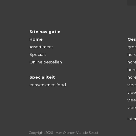
Site navigatie
Home
Ges
Assortiment
groo
Specials
hore
Online bestellen
hore
hore
Specialiteit
hor
convenience food
vlee
vlee
vle
vlee
inte
Copyright 2026 - Van Olphen Viande Select