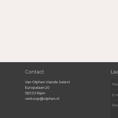
Contact
Laa
Van Olphen Viande Select
Europalaan 20
5121 DJ Rijen
verkoop@olphen.nl