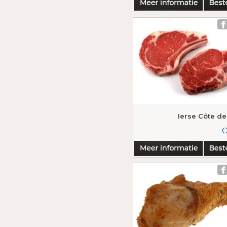
Ierse Côte d
€