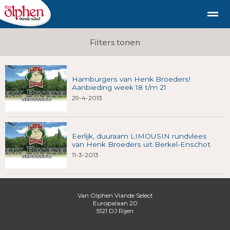
Geschiedenis
duurzaam diervriendelijk vlees uit de st
Filters tonen
Hamburgers van Henk Broeders!
Shop
Nieuws
Bellen
E-mail
Fac
Aanbieding week 18 t/m 21
29-4-2013
Eerlijk, duuraam LIMOUSIN rundvlees
van Henk Broeders uit Berkel-Enschot
11-3-2013
Van Olphen Viande Select
Europalaan 20
5121 DJ
Rijen