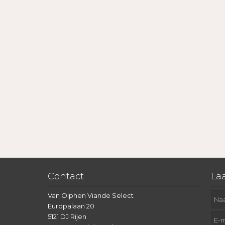
Contact
Laa
Van Olphen Viande Select
Europalaan 20
5121 DJ Rijen