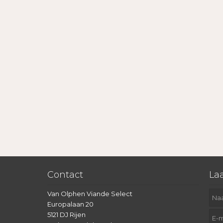
Contact
Laa
Van Olphen Viande Select
Europalaan 20
5121 DJ Rijen