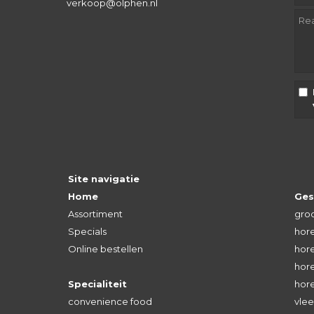
verkoop@olphen.nl
Site navigatie
Home
Ges
Assortiment
groo
Specials
hore
Online bestellen
hore
hore
Specialiteit
hor
convenience food
vlee